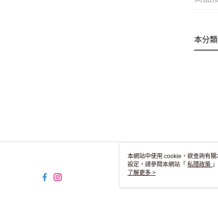
本分類
本網站中使用 cookie，欲查詢有關
設定，請參閱本網站「
私隱政策
」
用 cookie。
了解更多 >