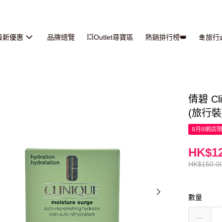
最新優惠
品牌總覽
💥Outlet尋寶區
熱銷排行榜👑
🛅旅
倩碧 C
(旅行裝)
8月8網店
HK$12
HK$150.0
數量