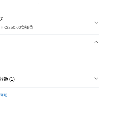
送
K$250.00免運費
類 (1)
ay
行裝
護膚保養
客服
流，訂單確認發貨後2-4個工作天送達
運費表
50.00 或以上免運費