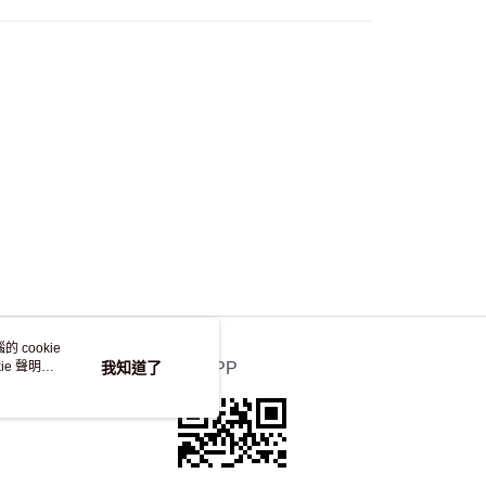
自取，訂單確認後2-4個工作天到店，7天內取。逾期後
，並不會安排重寄
 cookie
e 聲明使
我知道了
官方APP