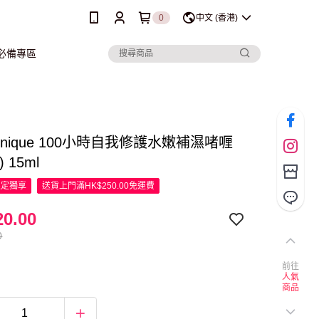
0
中文 (香港)
行必備專區
linique 100小時自我修護水嫩補濕啫喱
 15ml
限定
獨享
送貨上門滿HK$250.00免運費
0.00
0
前往
人氣
商品