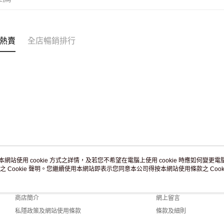
付款後門市
訂單作廢
免運費
熱賣
全店暢銷排行
本網站使用 cookie 方式之詳情，及若您不希望在電腦上使用 cookie 時應如何變更電腦的
之 Cookie 聲明。您繼續使用本網站即表示您同意本公司得按本網站使用條款之 Cooki
關於我們
客戶服務
品牌故事
購物說明
商店簡介
網上留言
私隱政策及網站使用條款
條款及細則