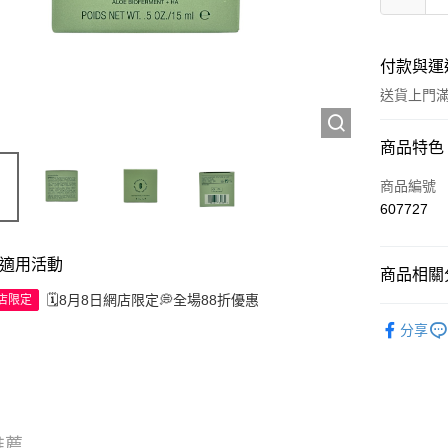
付款與運
送貨上門滿H
付款方式
商品特色
信用卡
商品編號
607727
Apple Pay
AlipayHK
適用活動
商品相關分
WeChat P
🗓️8月8日網店限定💭全場88折優惠
網店限定
試用裝/旅
分享
送貨方式
JD京東物
滿 HK$2
推薦