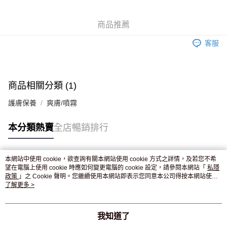
WeChat Pay
商品推薦
送貨方式
客服
JD京東物流，訂單確認發貨後2-4個工作天送達
運費表
滿 HK$250.00 或以上免運費
付款後門市自取，訂單確認後2-4個工作天到店，7天內取。逾期後
商品相關分類 (1)
訂單作廢，並不會安排重寄
護膚保養
爽膚/噴霧
免運費
本分類熱賣
全店暢銷排行
本網站中使用 cookie，欲查詢有關本網站使用 cookie 方式之詳情，及若您不希
熱門標籤
望在電腦上使用 cookie 時應如何變更電腦的 cookie 設定，請參閱本網站「
私隱
政策
」之 Cookie 聲明。您繼續使用本網站即表示您同意本公司得按本網站使用
條款之 Cookie 聲明使用 cookie。
了解更多 >
熱銷排行
最新商品
人氣推薦
我知道了