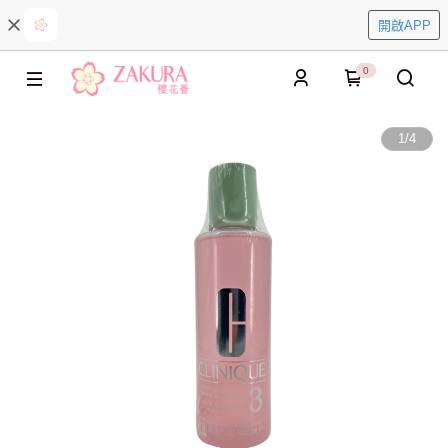
開啟APP
0
1
/
4