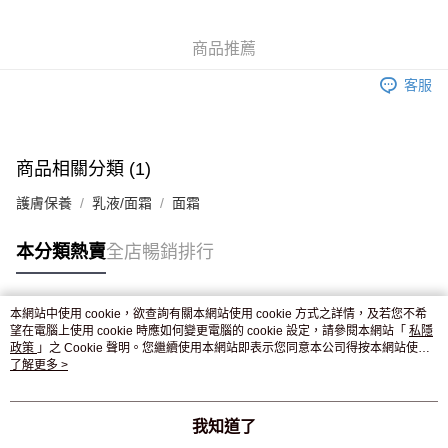
WeChat Pay
商品推薦
送貨方式
客服
JD京東物流，訂單確認發貨後2-4個工作天送達
運費表
滿 HK$250.00 或以上免運費
付款後門市自取，訂單確認後2-4個工作天到店，7天內取。逾期後
商品相關分類 (1)
訂單作廢，並不會安排重寄
護膚保養
乳液/面霜
面霜
免運費
本分類熱賣
全店暢銷排行
本網站中使用 cookie，欲查詢有關本網站使用 cookie 方式之詳情，及若您不希
熱門標籤
望在電腦上使用 cookie 時應如何變更電腦的 cookie 設定，請參閱本網站「
私隱
政策
」之 Cookie 聲明。您繼續使用本網站即表示您同意本公司得按本網站使用
條款之 Cookie 聲明使用 cookie。
了解更多 >
熱銷排行
最新商品
人氣推薦
我知道了