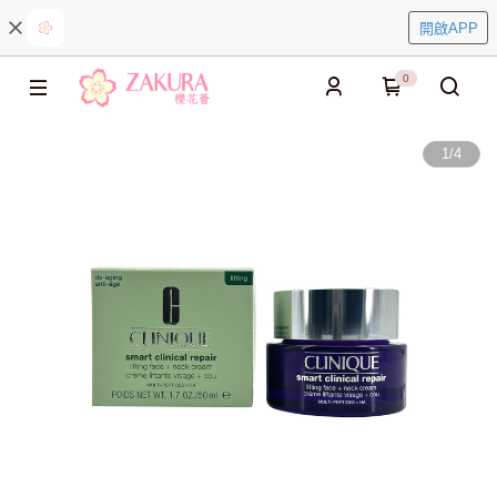
開啟APP
0
1
/
4