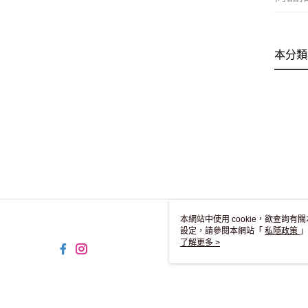
本分類
本網站中使用 cookie，欲查詢有關
設定，請參閱本網站「
私隱政策
」
用 cookie。
了解更多 >