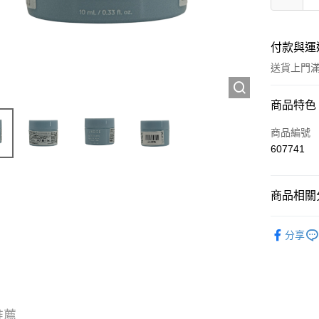
付款與運
送貨上門滿H
付款方式
商品特色
信用卡
商品編號
607741
Apple Pay
AlipayHK
商品相關分
WeChat P
試用裝/旅
分享
送貨方式
JD京東物
滿 HK$2
推薦