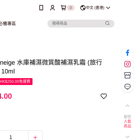
0
中文 (香港)
行必備專區
aneige 水庫補濕微質酸補濕乳霜 (旅行
 10ml
K$250.00免運費
.00
前往
人氣
商品