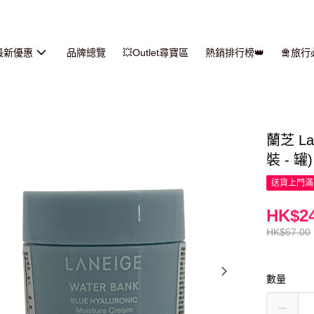
最新優惠
品牌總覽
💥Outlet尋寶區
熱銷排行榜👑
🛅旅
蘭芝 L
裝 - 罐)
送貨上門滿H
HK$24
HK$67.00
數量