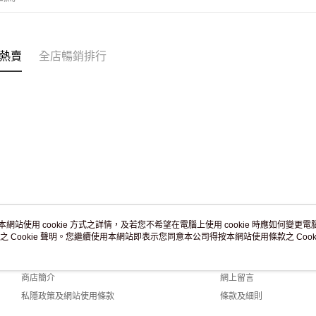
付款後門市
訂單作廢
免運費
熱賣
全店暢銷排行
本網站使用 cookie 方式之詳情，及若您不希望在電腦上使用 cookie 時應如何變更電腦的
之 Cookie 聲明。您繼續使用本網站即表示您同意本公司得按本網站使用條款之 Cooki
關於我們
客戶服務
品牌故事
購物說明
商店簡介
網上留言
私隱政策及網站使用條款
條款及細則
聯絡我們