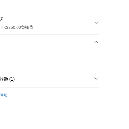
送
K$250.00免運費
類 (1)
ay
行裝
護膚保養
客服
流，訂單確認發貨後2-4個工作天送達
運費表
50.00 或以上免運費