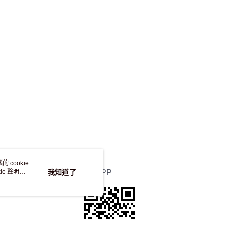
自取，訂單確認後2-4個工作天到店，7天內取。逾期後
，並不會安排重寄
 cookie
e 聲明使
我知道了
官方APP