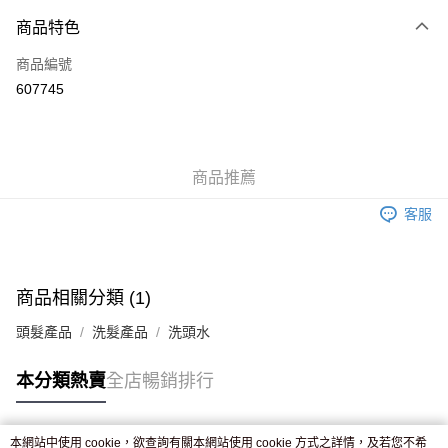
付款方式
商品特色
信用卡
商品編號
Apple Pay
607745
AlipayHK
WeChat Pay
商品推薦
送貨方式
客服
JD京東物流，訂單確認發貨後2-4個工作天送達
運費表
滿 HK$250.00 或以上免運費
付款後門市自取，訂單確認後2-4個工作天到店，7天內取。逾期後
商品相關分類 (1)
訂單作廢，並不會安排重寄
頭髮產品
洗髮產品
洗頭水
免運費
本分類熱賣
全店暢銷排行
本網站中使用 cookie，欲查詢有關本網站使用 cookie 方式之詳情，及若您不希