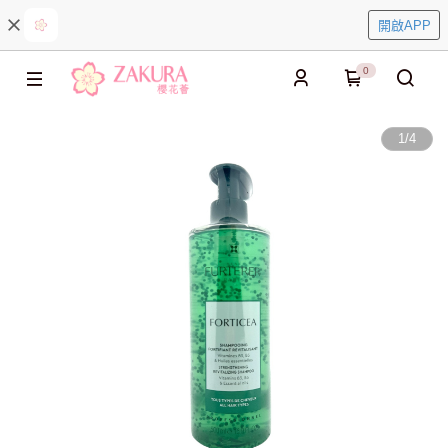
開啟APP
0
1
/
4