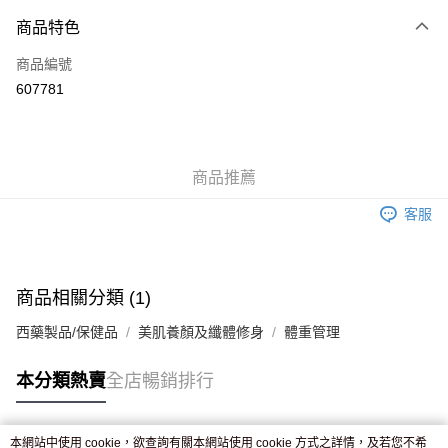
付款方式
商品特色
信用卡
商品編號
Apple Pay
607781
AlipayHK
WeChat Pay
商品推薦
送貨方式
客服
JD京東物流，訂單確認發貨後2-4個工作天送達
運費表
滿 HK$250.00 或以上免運費
付款後門市自取，訂單確認後2-4個工作天到店，7天內取。逾期後
商品相關分類 (1)
訂單作廢，並不會安排重寄
西藥製品/保健品
美肌養顏及纖體修身
體重管理
免運費
本分類熱賣
全店暢銷排行
本網站中使用 cookie，欲查詢有關本網站使用 cookie 方式之詳情，及若您不希