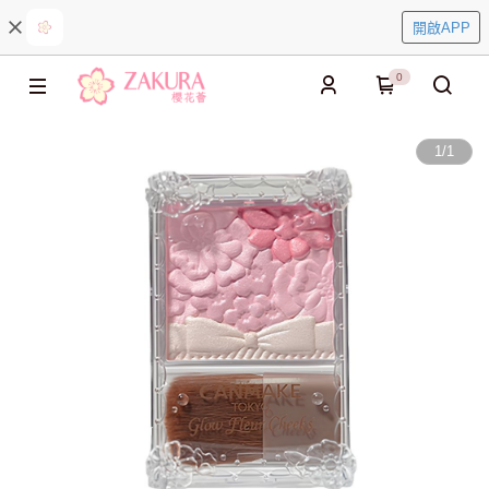
開啟APP
0
1
/
1