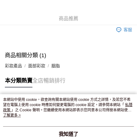
WeChat Pay
商品推薦
送貨方式
客服
JD京東物流，訂單確認發貨後2-4個工作天送達
運費表
滿 HK$250.00 或以上免運費
付款後門市自取，訂單確認後2-4個工作天到店，7天內取。逾期後
商品相關分類 (1)
訂單作廢，並不會安排重寄
彩妝產品
面部彩妝
胭脂
免運費
本分類熱賣
全店暢銷排行
本網站中使用 cookie，欲查詢有關本網站使用 cookie 方式之詳情，及若您不希
熱門標籤
望在電腦上使用 cookie 時應如何變更電腦的 cookie 設定，請參閱本網站「
私隱
政策
」之 Cookie 聲明。您繼續使用本網站即表示您同意本公司得按本網站使用
條款之 Cookie 聲明使用 cookie。
了解更多 >
熱銷排行
最新商品
人氣推薦
我知道了