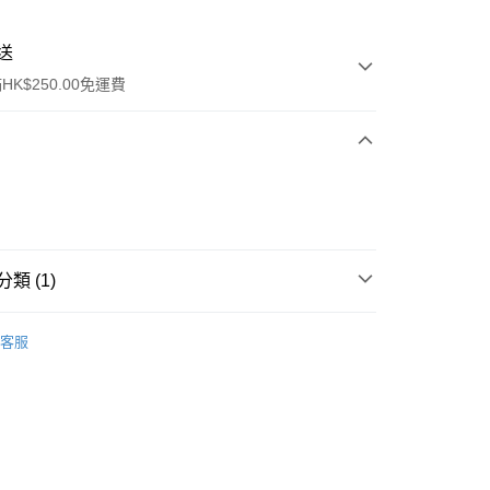
送
K$250.00免運費
類 (1)
ay
面部彩妝
胭脂
客服
流，訂單確認發貨後2-4個工作天送達
運費表
50.00 或以上免運費
自取，訂單確認後2-4個工作天到店，7天內取。逾期後