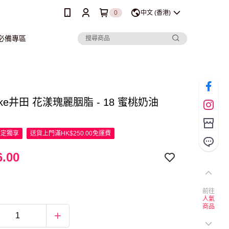
0
中文 (香港)
行必備專區
ake井田 花漾瑰麗胭脂 - 18 蜜桃奶油
限定
獨享
送貨上門滿HK$250.00免運費
.00
前往
人氣
商品