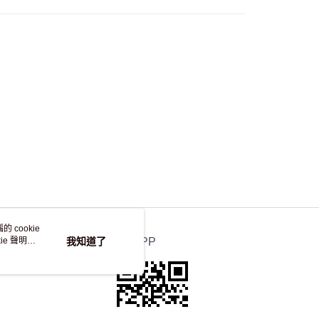
，並不會安排重寄
 cookie
e 聲明使
我知道了
官方APP