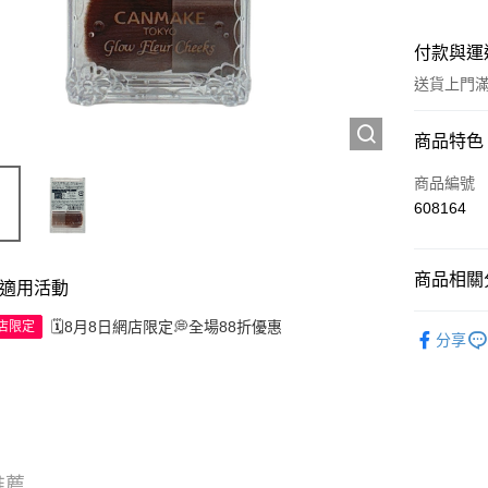
付款與運
送貨上門滿H
付款方式
商品特色
信用卡
商品編號
608164
Apple Pay
AlipayHK
商品相關分
適用活動
WeChat P
彩妝產品
🗓️8月8日網店限定💭全場88折優惠
網店限定
分享
送貨方式
JD京東物
滿 HK$2
付款後門市
推薦