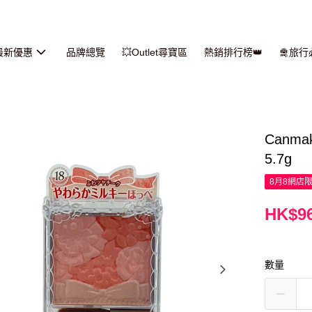
最新優惠
品牌總覽
💥Outlet尋寶區
熱銷排行榜👑
🛅旅
Canm
5.7g
8月8網店
HK$96
數量