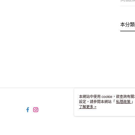
本分類
本網站中使用 cookie，欲查詢有關
設定，請參閱本網站「
私隱政策
」
用 cookie。
了解更多 >