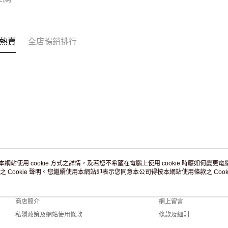
訂單作廢
免運費
熱賣
全店暢銷排行
本網站使用 cookie 方式之詳情，及若您不希望在電腦上使用 cookie 時應如何變更電腦的
之 Cookie 聲明。您繼續使用本網站即表示您同意本公司得按本網站使用條款之 Cooki
關於我們
客戶服務
品牌故事
購物說明
商店簡介
網上留言
私隱政策及網站使用條款
條款及細則