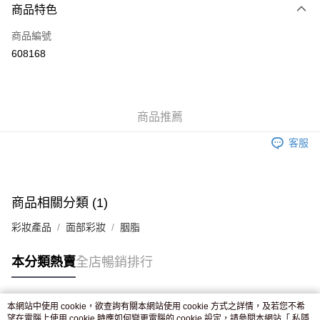
商品特色
信用卡
商品編號
Apple Pay
608168
AlipayHK
WeChat Pay
商品推薦
送貨方式
客服
JD京東物流，訂單確認發貨後2-4個工作天送達
運費表
滿 HK$250.00 或以上免運費
付款後門市自取，訂單確認後2-4個工作天到店，7天內取。逾期後
商品相關分類 (1)
訂單作廢，並不會安排重寄
彩妝產品
面部彩妝
胭脂
免運費
本分類熱賣
全店暢銷排行
本網站中使用 cookie，欲查詢有關本網站使用 cookie 方式之詳情，及若您不希
熱門標籤
望在電腦上使用 cookie 時應如何變更電腦的 cookie 設定，請參閱本網站「
私隱