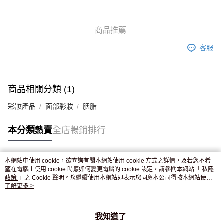
WeChat Pay
商品推薦
送貨方式
客服
JD京東物流，訂單確認發貨後2-4個工作天送達
運費表
滿 HK$250.00 或以上免運費
付款後門市自取，訂單確認後2-4個工作天到店，7天內取。逾期後
商品相關分類 (1)
訂單作廢，並不會安排重寄
彩妝產品
面部彩妝
胭脂
免運費
本分類熱賣
全店暢銷排行
本網站中使用 cookie，欲查詢有關本網站使用 cookie 方式之詳情，及若您不希
熱門標籤
望在電腦上使用 cookie 時應如何變更電腦的 cookie 設定，請參閱本網站「
私隱
政策
」之 Cookie 聲明。您繼續使用本網站即表示您同意本公司得按本網站使用
條款之 Cookie 聲明使用 cookie。
了解更多 >
熱銷排行
最新商品
人氣推薦
我知道了