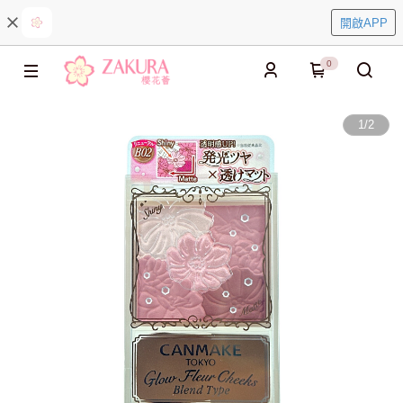
開啟APP
0
1
/
2