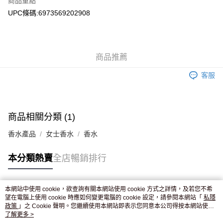
商品重點
WeChat Pay
UPC條碼:6973569202908
送貨方式
JD京東物流，訂單確認發貨後2-4個工作天送達
運費表
商品推薦
滿 HK$250.00 或以上免運費
客服
付款後門市自取，訂單確認後2-4個工作天到店，7天內取。逾期後
訂單作廢，並不會安排重寄
免運費
商品相關分類 (1)
香水產品
女士香水
香水
本分類熱賣
全店暢銷排行
本網站中使用 cookie，欲查詢有關本網站使用 cookie 方式之詳情，及若您不希
熱門標籤
望在電腦上使用 cookie 時應如何變更電腦的 cookie 設定，請參閱本網站「
私隱
政策
」之 Cookie 聲明。您繼續使用本網站即表示您同意本公司得按本網站使用
條款之 Cookie 聲明使用 cookie。
了解更多 >
熱銷排行
最新商品
人氣推薦