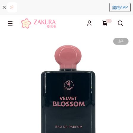
開啟APP
0
1
/
4