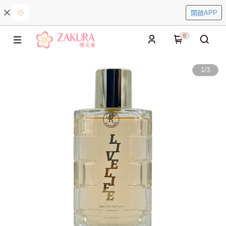
開啟APP
0
1
/
3