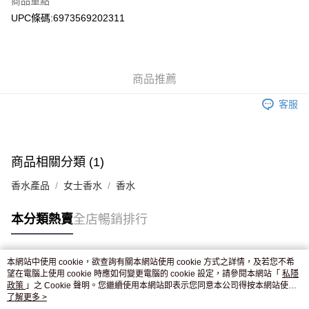
商品重點
WeChat Pay
UPC條碼:6973569202311
送貨方式
JD京東物流，訂單確認發貨後2-4個工作天送達
運費表
商品推薦
滿 HK$250.00 或以上免運費
客服
付款後門市自取，訂單確認後2-4個工作天到店，7天內取。逾期後
訂單作廢，並不會安排重寄
免運費
商品相關分類 (1)
香水產品
女士香水
香水
本分類熱賣
全店暢銷排行
本網站中使用 cookie，欲查詢有關本網站使用 cookie 方式之詳情，及若您不希
熱門標籤
望在電腦上使用 cookie 時應如何變更電腦的 cookie 設定，請參閱本網站「
私隱
政策
」之 Cookie 聲明。您繼續使用本網站即表示您同意本公司得按本網站使用
條款之 Cookie 聲明使用 cookie。
了解更多 >
熱銷排行
最新商品
人氣推薦