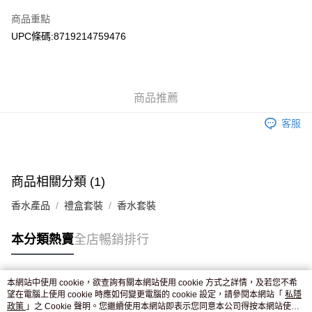
AlipayHK
商品重點
WeChat Pay
UPC條碼:8719214759476
送貨方式
JD京東物流，訂單確認發貨後2-4個工作天送達
運費表
商品推薦
滿 HK$250.00 或以上免運費
客服
付款後門市自取，訂單確認後2-4個工作天到店，7天內取。逾期後
訂單作廢，並不會安排重寄
免運費
商品相關分類 (1)
香水產品
禮盒套裝
香水套裝
本分類熱賣
全店暢銷排行
本網站中使用 cookie，欲查詢有關本網站使用 cookie 方式之詳情，及若您不希
熱門標籤
望在電腦上使用 cookie 時應如何變更電腦的 cookie 設定，請參閱本網站「
私隱
政策
」之 Cookie 聲明。您繼續使用本網站即表示您同意本公司得按本網站使用