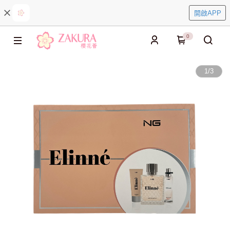
開啟APP
0
1
/
3