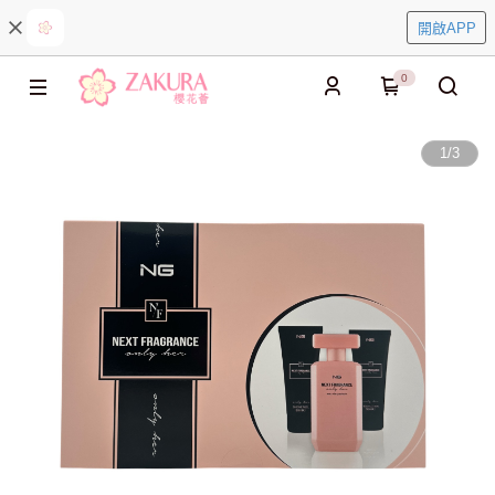
開啟APP
0
1
/
3