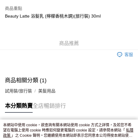
AlipayHK
商品重點
WeChat Pay
Beauty Latte 浴髮乳 (檸檬香桃木調)(旅行裝) 30ml
送貨方式
JD京東物流，訂單確認發貨後2-4個工作天送達
運費表
商品推薦
滿 HK$250.00 或以上免運費
客服
付款後門市自取，訂單確認後2-4個工作天到店，7天內取。逾期後
訂單作廢，並不會安排重寄
免運費
商品相關分類 (1)
試用裝/旅行裝
美髮用品
本分類熱賣
全店暢銷排行
本網站中使用 cookie，欲查詢有關本網站使用 cookie 方式之詳情，及若您不希
熱門標籤
望在電腦上使用 cookie 時應如何變更電腦的 cookie 設定，請參閱本網站「
私隱
政策
」之 Cookie 聲明。您繼續使用本網站即表示您同意本公司得按本網站使用