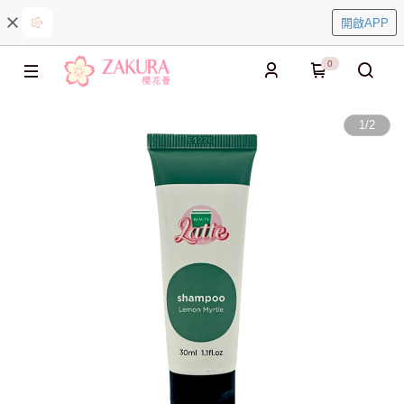
開啟APP
0
1
/
2