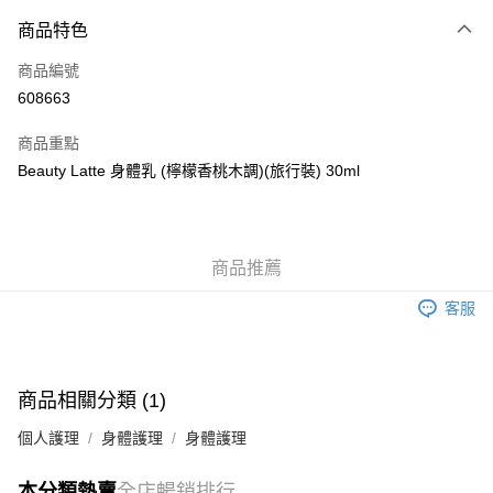
付款方式
商品特色
信用卡
商品編號
Apple Pay
608663
AlipayHK
商品重點
WeChat Pay
Beauty Latte 身體乳 (檸檬香桃木調)(旅行裝) 30ml
送貨方式
JD京東物流，訂單確認發貨後2-4個工作天送達
運費表
商品推薦
滿 HK$250.00 或以上免運費
客服
付款後門市自取，訂單確認後2-4個工作天到店，7天內取。逾期後
訂單作廢，並不會安排重寄
免運費
商品相關分類 (1)
個人護理
身體護理
身體護理
本分類熱賣
全店暢銷排行