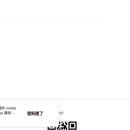
自取，訂單確認後2-4個工作天到店，7天內取。逾期後
，並不會安排重寄
 cookie
e 聲明使
我知道了
官方APP