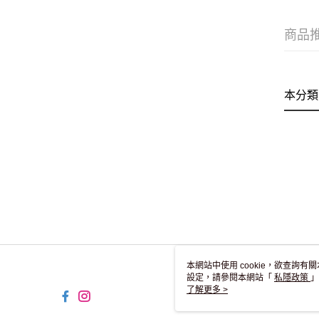
商品
本分類
本網站中使用 cookie，欲查詢有關
設定，請參閱本網站「
私隱政策
」
用 cookie。
了解更多 >