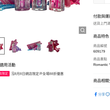
付款與運
送貨上門滿H
付款方式
商品特色
信用卡
商品編號
609179
Apple Pay
商品重點
AlipayHK
Romanti
適用活動
WeChat P
🗓️8月8日網店限定💭全場88折優惠
網店限定
商品相關分
送貨方式
彩妝產品
分享
JD京東物
滿 HK$2