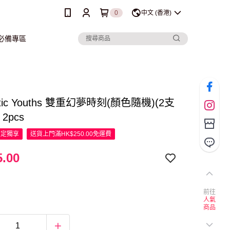
0
中文 (香港)
行必備專區
tic Youths 雙重幻夢時刻(顏色隨機)(2支
2pcs
限定
獨享
送貨上門滿HK$250.00免運費
.00
前往
人氣
商品