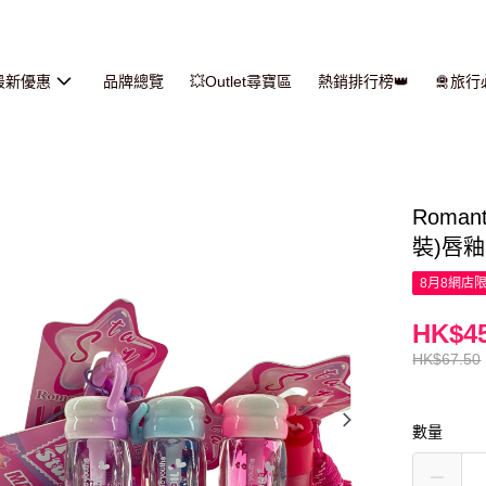
最新優惠
品牌總覽
💥Outlet尋寶區
熱銷排行榜👑
🛅旅
Roman
裝)唇釉 
8月8網店
HK$45
HK$67.50
數量