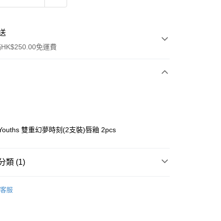
送
K$250.00免運費
c Youths 雙重幻夢時刻(2支裝)唇釉 2pcs
ay
類 (1)
唇部產品
唇彩
客服
流，訂單確認發貨後2-4個工作天送達
運費表
50.00 或以上免運費