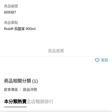
商品編號
Apple Pay
609387
AlipayHK
商品重點
WeChat Pay
Robiff 烏龍茶 900ml
送貨方式
JD京東物流，訂單確認發貨後2-4個工作天送達
運費表
商品推薦
滿 HK$250.00 或以上免運費
客服
付款後門市自取，訂單確認後2-4個工作天到店，7天內取。逾期後
訂單作廢，並不會安排重寄
免運費
商品相關分類 (1)
飲食專區
飲品沖劑
本分類熱賣
全店暢銷排行