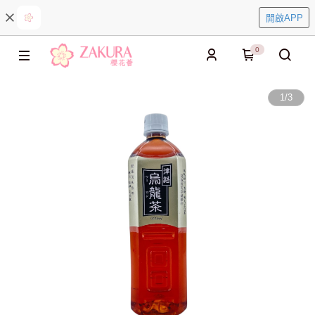
開啟APP
0
1
/
3