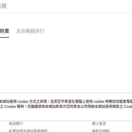
訂單作廢
推薦
免運費
熱賣
全店暢銷排行
本網站使用 cookie 方式之詳情，及若您不希望在電腦上使用 cookie 時應如何變更電腦的
之 Cookie 聲明。您繼續使用本網站即表示您同意本公司得按本網站使用條款之 Cooki
關於我們
客戶服務
品牌故事
購物說明
商店簡介
網上留言
私隱政策及網站使用條款
條款及細則