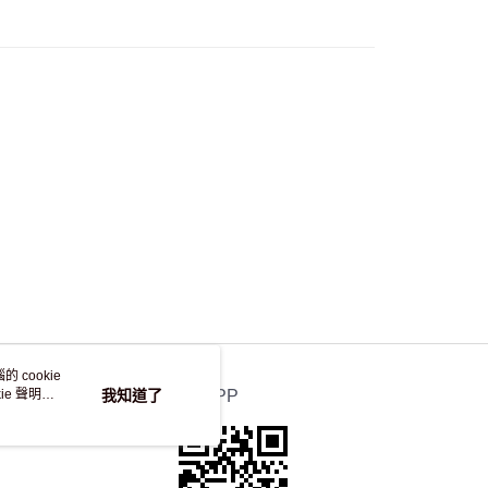
，並不會安排重寄
 cookie
e 聲明使
我知道了
官方APP