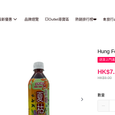
最新優惠
品牌總覽
💥Outlet尋寶區
熱銷排行榜👑
🛅旅
Hung 
送貨上門滿H
HK$7.
HK$9.00
數量