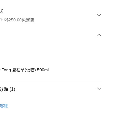
送
K$250.00免運費
k Tong 夏枯草(低糖) 500ml
ay
類 (1)
飲品沖劑
客服
流，訂單確認發貨後2-4個工作天送達
運費表
50.00 或以上免運費
自取，訂單確認後2-4個工作天到店，7天內取。逾期後