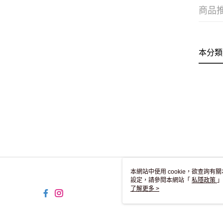
商品
本分類
本網站中使用 cookie，欲查詢有關
設定，請參閱本網站「
私隱政策
」
用 cookie。
了解更多 >