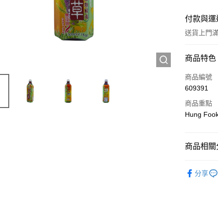
付款與運
送貨上門滿H
付款方式
商品特色
信用卡
商品編號
609391
Apple Pay
商品重點
AlipayHK
Hung Foo
WeChat P
商品相關分
送貨方式
飲食專區
分享
JD京東物
滿 HK$2
付款後門市