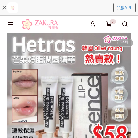
開啟APP
0
1
/
1