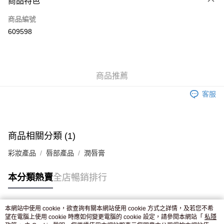
商品特色
信用卡
商品編號
Apple Pay
609598
AlipayHK
WeChat Pay
商品推薦
送貨方式
客服
JD京東物流，訂單確認發貨後2-4個工作天送達
運費表
滿 HK$250.00 或以上免運費
付款後門市自取，訂單確認後2-4個工作天到店，7天內取。逾期後
商品相關分類 (1)
訂單作廢，並不會安排重寄
彩妝產品
唇部產品
潤唇膏
免運費
本分類熱賣
全店暢銷排行
本網站中使用 cookie，欲查詢有關本網站使用 cookie 方式之詳情，及若您不希
熱門標籤
望在電腦上使用 cookie 時應如何變更電腦的 cookie 設定，請參閱本網站「
私隱