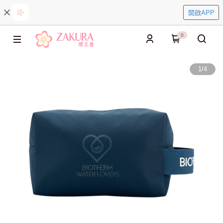
開啟APP
0
1
/
4