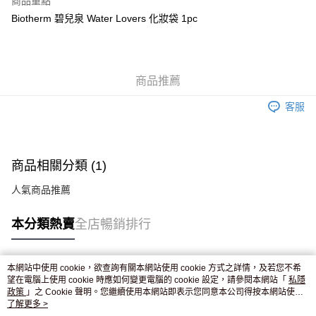
商品重點
WeChat Pay
Biotherm 碧兒泉 Water Lovers 化妝袋 1pc
送貨方式
JD京東物流，訂單確認發貨後2-4個工作天送達
運費表
商品推薦
滿 HK$250.00 或以上免運費
客服
付款後門市自取，訂單確認後2-4個工作天到店，7天內取。逾期後
訂單作廢，並不會安排重寄
免運費
商品相關分類 (1)
人氣商品推薦
本分類熱賣
全店暢銷排行
本網站中使用 cookie，欲查詢有關本網站使用 cookie 方式之詳情，及若您不希
熱門標籤
望在電腦上使用 cookie 時應如何變更電腦的 cookie 設定，請參閱本網站「
私隱
政策
」之 Cookie 聲明。您繼續使用本網站即表示您同意本公司得按本網站使用
條款之 Cookie 聲明使用 cookie。
了解更多 >
熱銷排行
最新商品
人氣推薦