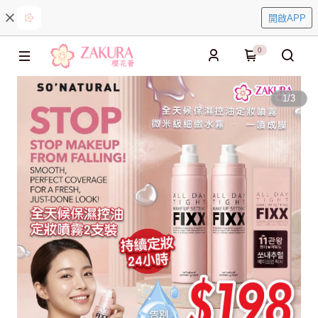
開啟APP
0
1
/
3