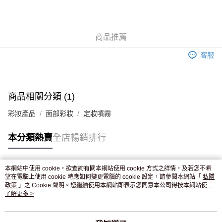
AlipayHK
WeChat Pay
商品推薦
送貨方式
客服
JD京東物流，訂單確認發貨後2-4個工作天送達
運費表
滿 HK$250.00 或以上免運費
付款後門市自取，訂單確認後2-4個工作天到店，7天內取。逾期後
商品相關分類 (1)
訂單作廢，並不會安排重寄
彩妝產品
面部彩妝
定妝噴霧
免運費
本分類熱賣
全店暢銷排行
本網站中使用 cookie，欲查詢有關本網站使用 cookie 方式之詳情，及若您不希
熱門標籤
望在電腦上使用 cookie 時應如何變更電腦的 cookie 設定，請參閱本網站「
私隱
政策
」之 Cookie 聲明。您繼續使用本網站即表示您同意本公司得按本網站使用
條款之 Cookie 聲明使用 cookie。
了解更多 >
熱銷排行
最新商品
人氣推薦