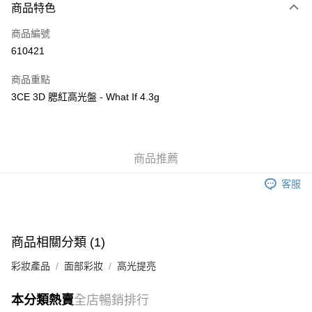
商品特色
信用卡
商品編號
Apple Pay
610421
AlipayHK
商品重點
WeChat Pay
3CE 3D 腮紅高光盤 - What If 4.3g
送貨方式
JD京東物流，訂單確認發貨後2-4個工作天送達
運費表
商品推薦
滿 HK$250.00 或以上免運費
客服
付款後門市自取，訂單確認後2-4個工作天到店，7天內取。逾期後
訂單作廢，並不會安排重寄
免運費
商品相關分類 (1)
彩妝產品
面部彩妝
高光提亮
本分類熱賣
全店暢銷排行