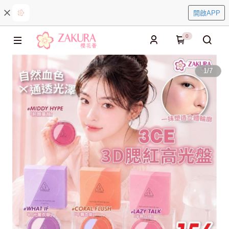
開啟APP
0
1
/
7