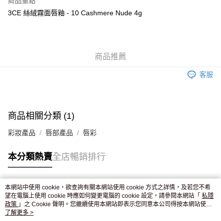
商品重點
WeChat Pay
3CE 絲絨霧面唇釉 - 10 Cashmere Nude 4g
送貨方式
JD京東物流，訂單確認發貨後2-4個工作天送達
運費表
商品推薦
滿 HK$250.00 或以上免運費
客服
付款後門市自取，訂單確認後2-4個工作天到店，7天內取。逾期後
訂單作廢，並不會安排重寄
免運費
商品相關分類 (1)
彩妝產品
唇部產品
唇彩
本分類熱賣
全店暢銷排行
本網站中使用 cookie，欲查詢有關本網站使用 cookie 方式之詳情，及若您不希
熱門標籤
望在電腦上使用 cookie 時應如何變更電腦的 cookie 設定，請參閱本網站「
私隱
政策
」之 Cookie 聲明。您繼續使用本網站即表示您同意本公司得按本網站使用
條款之 Cookie 聲明使用 cookie。
了解更多 >
熱銷排行
最新商品
人氣推薦