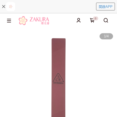
開啟APP
0
1
/
4