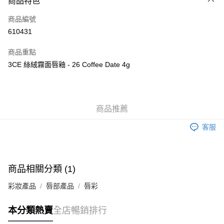
商品特色
信用卡
商品編號
Apple Pay
610431
AlipayHK
商品重點
WeChat Pay
3CE 絲絨霧面唇釉 - 26 Coffee Date 4g
送貨方式
JD京東物流，訂單確認發貨後2-4個工作天送達
運費表
商品推薦
滿 HK$250.00 或以上免運費
客服
付款後門市自取，訂單確認後2-4個工作天到店，7天內取。逾期後
訂單作廢，並不會安排重寄
免運費
商品相關分類 (1)
彩妝產品
唇部產品
唇彩
本分類熱賣
全店暢銷排行