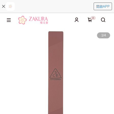
開啟APP
0
1
/
4