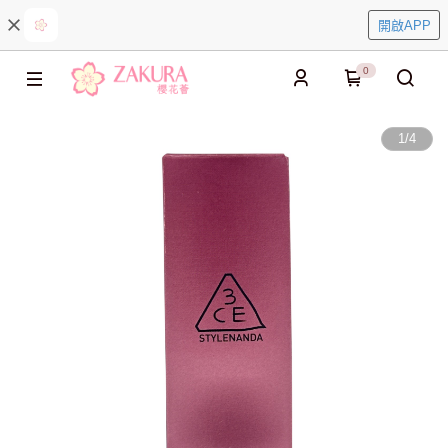
開啟APP
0
1
/
4