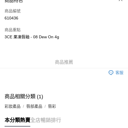
商品特色
信用卡
商品編號
Apple Pay
610436
AlipayHK
商品重點
WeChat Pay
3CE 果凍唇釉 - 08 Dew On 4g
送貨方式
JD京東物流，訂單確認發貨後2-4個工作天送達
運費表
商品推薦
滿 HK$250.00 或以上免運費
客服
付款後門市自取，訂單確認後2-4個工作天到店，7天內取。逾期後
訂單作廢，並不會安排重寄
免運費
商品相關分類 (1)
彩妝產品
唇部產品
唇彩
本分類熱賣
全店暢銷排行