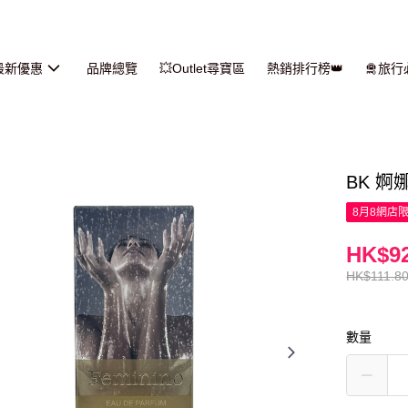
最新優惠
品牌總覽
💥Outlet尋寶區
熱銷排行榜👑
🛅旅
BK 婀
8月8網店
HK$92
HK$111.8
數量