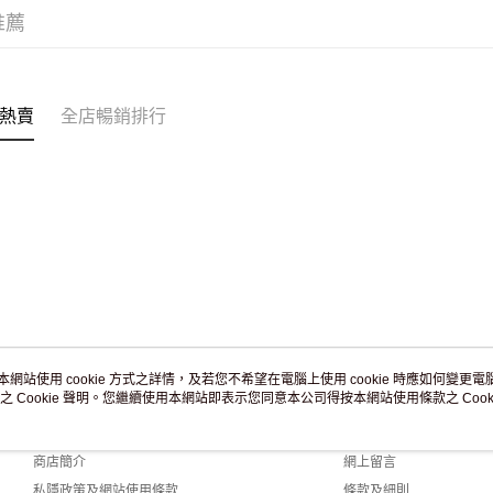
訂單作廢
推薦
免運費
熱賣
全店暢銷排行
本網站使用 cookie 方式之詳情，及若您不希望在電腦上使用 cookie 時應如何變更電腦的
之 Cookie 聲明。您繼續使用本網站即表示您同意本公司得按本網站使用條款之 Cooki
關於我們
客戶服務
品牌故事
購物說明
商店簡介
網上留言
私隱政策及網站使用條款
條款及細則