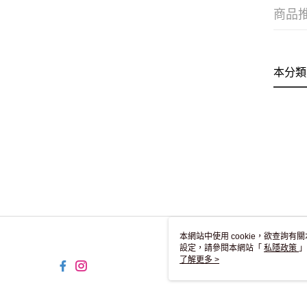
商品
本分類
本網站中使用 cookie，欲查詢有關
設定，請參閱本網站「
私隱政策
」
用 cookie。
了解更多 >