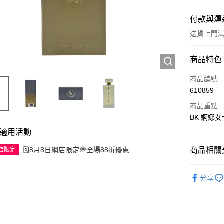
付款與運
送貨上門滿H
付款方式
商品特色
信用卡
商品編號
610859
Apple Pay
商品重點
AlipayHK
BK 婀娜女
適用活動
WeChat P
🗓️8月8日網店限定💭全場88折優惠
商品相關分
網店限定
送貨方式
香水產品
分享
JD京東物
滿 HK$2
付款後門市