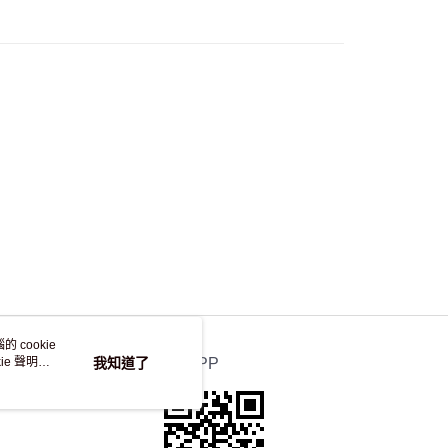
，並不會安排重寄
 cookie
e 聲明使
我知道了
官方APP