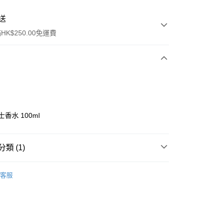
送
K$250.00免運費
士香水 100ml
ay
類 (1)
女士香水
香水
客服
流，訂單確認發貨後2-4個工作天送達
運費表
50.00 或以上免運費
自取，訂單確認後2-4個工作天到店，7天內取。逾期後