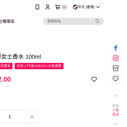
0
中文 (香港)
行必備專區
娜女士香水 100ml
限定
獨享
送貨上門滿HK$250.00免運費
.00
0
前往
人氣
商品