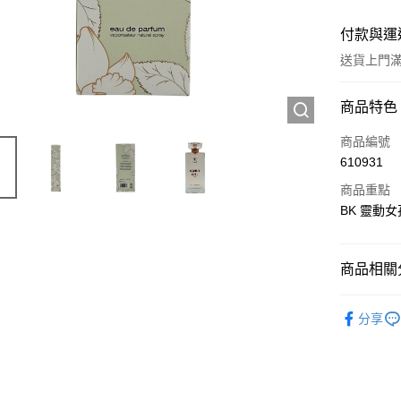
付款與運
送貨上門滿H
付款方式
商品特色
信用卡
商品編號
610931
Apple Pay
商品重點
AlipayHK
BK 靈動女
WeChat P
商品相關分
送貨方式
香水產品
分享
JD京東物
滿 HK$2
付款後門市