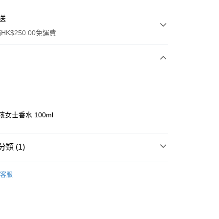
送
K$250.00免運費
孩女士香水 100ml
ay
類 (1)
女士香水
香水
客服
流，訂單確認發貨後2-4個工作天送達
運費表
50.00 或以上免運費
自取，訂單確認後2-4個工作天到店，7天內取。逾期後