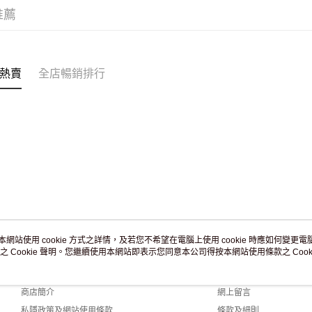
訂單作廢
推薦
免運費
熱賣
全店暢銷排行
本網站使用 cookie 方式之詳情，及若您不希望在電腦上使用 cookie 時應如何變更電腦的
之 Cookie 聲明。您繼續使用本網站即表示您同意本公司得按本網站使用條款之 Cooki
關於我們
客戶服務
品牌故事
購物說明
商店簡介
網上留言
私隱政策及網站使用條款
條款及細則