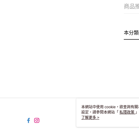
商品
本分類
本網站中使用 cookie，欲查詢有關
設定，請參閱本網站「
私隱政策
」
用 cookie。
了解更多 >