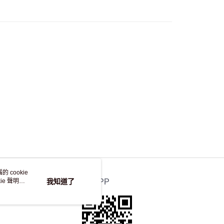
，並不會安排重寄
 cookie
e 聲明使
我知道了
官方APP