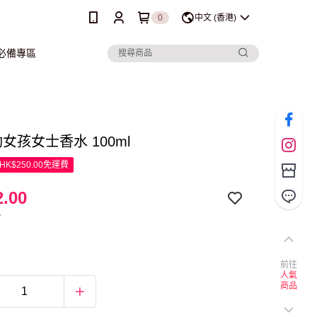
0
中文 (香港)
行必備專區
動女孩女士香水 100ml
K$250.00免運費
.00
0
前往
人氣
商品