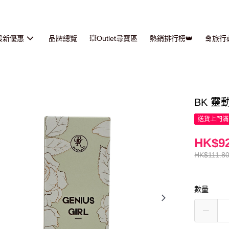
最新優惠
品牌總覽
💥Outlet尋寶區
熱銷排行榜👑
🛅旅
BK 靈
送貨上門滿H
HK$92
HK$111.8
數量