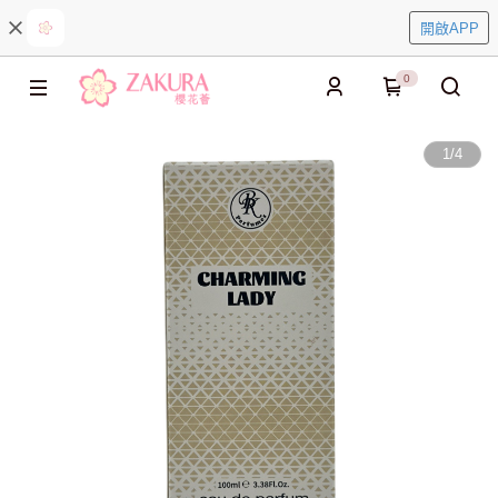
開啟APP
0
1
/
4