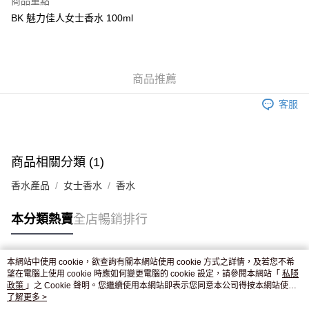
商品重點
WeChat Pay
BK 魅力佳人女士香水 100ml
送貨方式
JD京東物流，訂單確認發貨後2-4個工作天送達
運費表
商品推薦
滿 HK$250.00 或以上免運費
客服
付款後門市自取，訂單確認後2-4個工作天到店，7天內取。逾期後
訂單作廢，並不會安排重寄
免運費
商品相關分類 (1)
香水產品
女士香水
香水
本分類熱賣
全店暢銷排行
本網站中使用 cookie，欲查詢有關本網站使用 cookie 方式之詳情，及若您不希
熱門標籤
望在電腦上使用 cookie 時應如何變更電腦的 cookie 設定，請參閱本網站「
私隱
政策
」之 Cookie 聲明。您繼續使用本網站即表示您同意本公司得按本網站使用
條款之 Cookie 聲明使用 cookie。
了解更多 >
熱銷排行
最新商品
人氣推薦