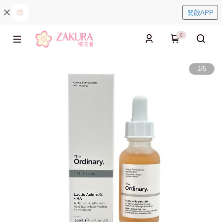
開啟APP
0
1
/
5