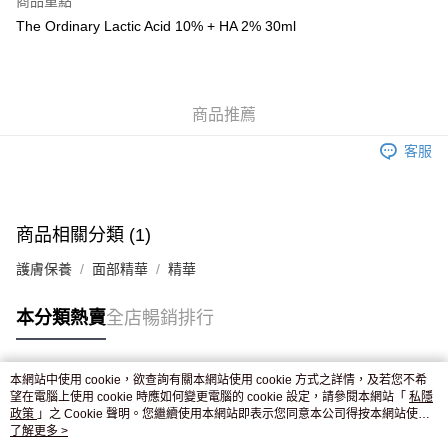
商品重點
WeChat Pay
The Ordinary Lactic Acid 10% + HA 2% 30ml
送貨方式
JD京東物流，訂單確認發貨後2-4個工作天送達
運費表
商品推薦
滿 HK$250.00 或以上免運費
客服
付款後門市自取，訂單確認後2-4個工作天到店，7天內取。逾期後
訂單作廢，並不會安排重寄
免運費
商品相關分類 (1)
護膚保養
面部精華
精華
本分類熱賣
全店暢銷排行
本網站中使用 cookie，欲查詢有關本網站使用 cookie 方式之詳情，及若您不希
熱門標籤
望在電腦上使用 cookie 時應如何變更電腦的 cookie 設定，請參閱本網站「
私隱
政策
」之 Cookie 聲明。您繼續使用本網站即表示您同意本公司得按本網站使用
條款之 Cookie 聲明使用 cookie。
了解更多 >
熱銷排行
最新商品
人氣推薦