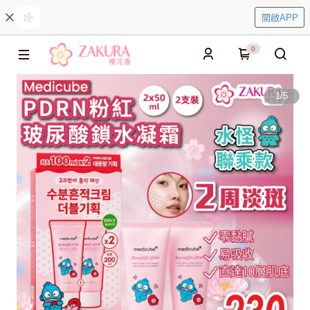
開啟APP
0
1
/
5