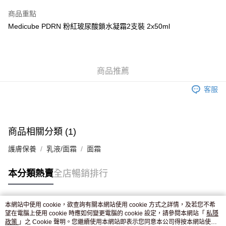
AlipayHK
商品重點
WeChat Pay
Medicube PDRN 粉紅玻尿酸鎖水凝霜2支裝 2x50ml
送貨方式
JD京東物流，訂單確認發貨後2-4個工作天送達
運費表
商品推薦
滿 HK$250.00 或以上免運費
客服
付款後門市自取，訂單確認後2-4個工作天到店，7天內取。逾期後
訂單作廢，並不會安排重寄
免運費
商品相關分類 (1)
護膚保養
乳液/面霜
面霜
本分類熱賣
全店暢銷排行
本網站中使用 cookie，欲查詢有關本網站使用 cookie 方式之詳情，及若您不希
熱門標籤
望在電腦上使用 cookie 時應如何變更電腦的 cookie 設定，請參閱本網站「
私隱
政策
」之 Cookie 聲明。您繼續使用本網站即表示您同意本公司得按本網站使用