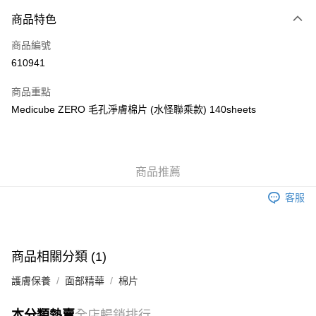
付款方式
商品特色
信用卡
商品編號
Apple Pay
610941
AlipayHK
商品重點
WeChat Pay
Medicube ZERO 毛孔淨膚棉片 (水怪聯乘款) 140sheets
送貨方式
JD京東物流，訂單確認發貨後2-4個工作天送達
運費表
商品推薦
滿 HK$250.00 或以上免運費
客服
付款後門市自取，訂單確認後2-4個工作天到店，7天內取。逾期後
訂單作廢，並不會安排重寄
免運費
商品相關分類 (1)
護膚保養
面部精華
棉片
本分類熱賣
全店暢銷排行