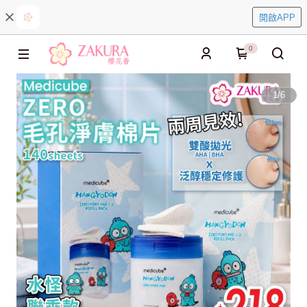
開啟APP
0
1
/
6