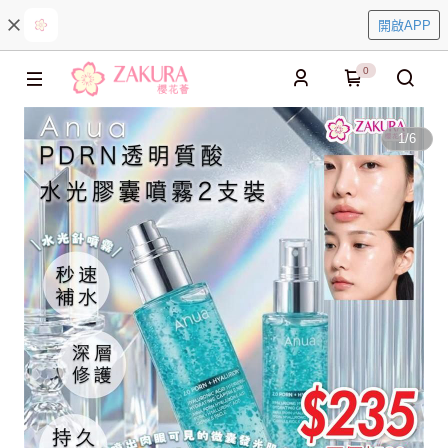
開啟APP
0
1
/
6