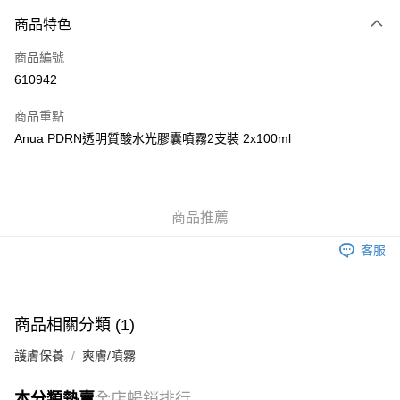
付款方式
商品特色
信用卡
商品編號
Apple Pay
610942
AlipayHK
商品重點
WeChat Pay
Anua PDRN透明質酸水光膠囊噴霧2支裝 2x100ml
送貨方式
JD京東物流，訂單確認發貨後2-4個工作天送達
運費表
商品推薦
滿 HK$250.00 或以上免運費
客服
付款後門市自取，訂單確認後2-4個工作天到店，7天內取。逾期後
訂單作廢，並不會安排重寄
免運費
商品相關分類 (1)
護膚保養
爽膚/噴霧
本分類熱賣
全店暢銷排行