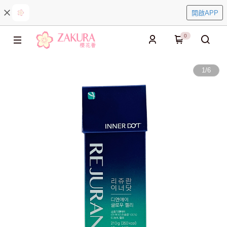
開啟APP
0
1
/
6