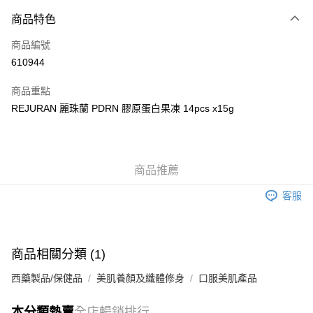
付款方式
商品特色
信用卡
商品編號
Apple Pay
610944
AlipayHK
商品重點
WeChat Pay
REJURAN 麗珠蘭 PDRN 膠原蛋白果凍 14pcs x15g
送貨方式
JD京東物流，訂單確認發貨後2-4個工作天送達
運費表
商品推薦
滿 HK$250.00 或以上免運費
客服
付款後門市自取，訂單確認後2-4個工作天到店，7天內取。逾期後
訂單作廢，並不會安排重寄
免運費
商品相關分類 (1)
西藥製品/保健品
美肌養顏及纖體修身
口服美肌產品
本分類熱賣
全店暢銷排行