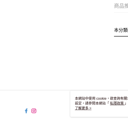
商品
本分類
本網站中使用 cookie，欲查詢有關
設定，請參閱本網站「
私隱政策
」
用 cookie。
了解更多 >