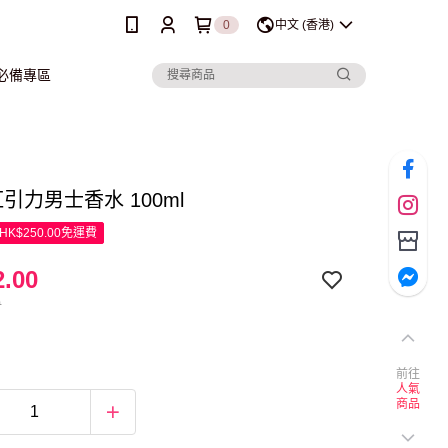
0
中文 (香港)
行必備專區
紅引力男士香水 100ml
K$250.00免運費
.00
0
前往
人氣
商品