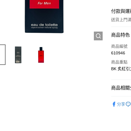
付款與運
送貨上門滿H
付款方式
商品特色
信用卡
商品編號
610946
Apple Pay
商品重點
AlipayHK
BK 炙紅引
WeChat P
商品相關分
送貨方式
香水產品
分享
JD京東物
滿 HK$2
付款後門市