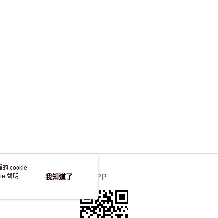
，並不會安排重寄
 cookie
e 聲明使
我知道了
官方APP