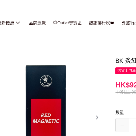
最新優惠
品牌總覽
💥Outlet尋寶區
熱銷排行榜👑
🛅旅
BK 炙
送貨上門滿H
HK$92
HK$111.8
數量