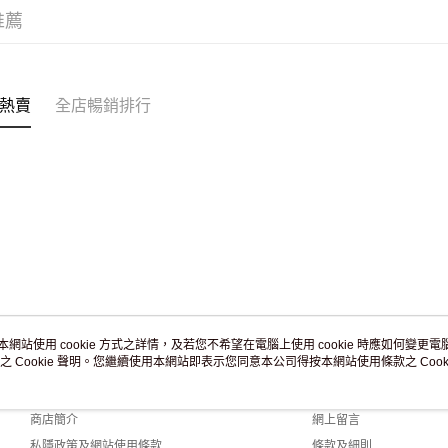
訂單作廢
推薦
免運費
熱賣
全店暢銷排行
本網站使用 cookie 方式之詳情，及若您不希望在電腦上使用 cookie 時應如何變更電腦的
之 Cookie 聲明。您繼續使用本網站即表示您同意本公司得按本網站使用條款之 Cooki
關於我們
客戶服務
品牌故事
購物說明
商店簡介
網上留言
私隱政策及網站使用條款
條款及細則