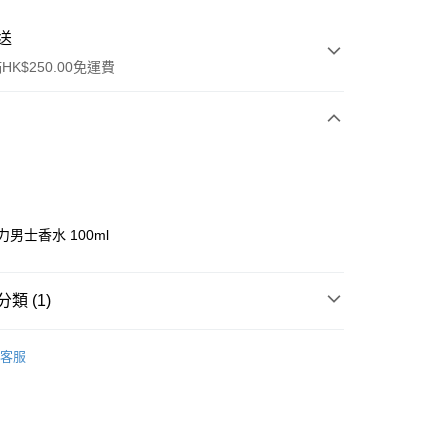
送
K$250.00免運費
力男士香水 100ml
ay
類 (1)
男士香水
香水
客服
流，訂單確認發貨後2-4個工作天送達
運費表
50.00 或以上免運費
自取，訂單確認後2-4個工作天到店，7天內取。逾期後