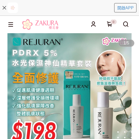
開啟APP
0
1
/
5