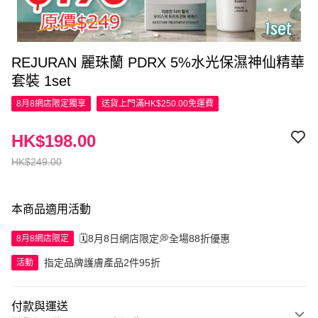
REJURAN 麗珠蘭 PDRX 5%水光保濕神仙精華
套裝 1set
8月8網店限定
獨享
送貨上門滿HK$250.00免運費
HK$198.00
HK$249.00
本商品適用活動
🗓️8月8日網店限定💭全場88折優惠
8月8網店限定
指定品牌護膚產品2件95折
活動
付款與運送