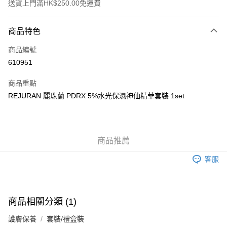
送貨上門滿HK$250.00免運費
付款方式
商品特色
信用卡
商品編號
Apple Pay
610951
AlipayHK
商品重點
WeChat Pay
REJURAN 麗珠蘭 PDRX 5%水光保濕神仙精華套裝 1set
送貨方式
JD京東物流，訂單確認發貨後2-4個工作天送達
運費表
商品推薦
滿 HK$250.00 或以上免運費
客服
付款後門市自取，訂單確認後2-4個工作天到店，7天內取。逾期後
訂單作廢，並不會安排重寄
免運費
商品相關分類 (1)
護膚保養
套裝/禮盒裝