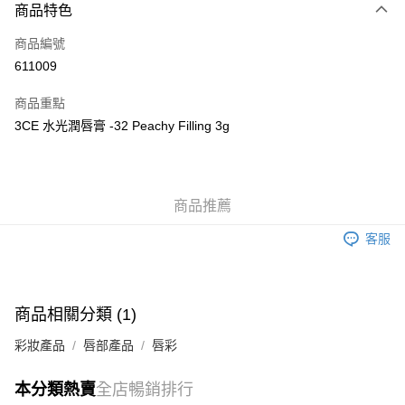
商品特色
信用卡
商品編號
Apple Pay
611009
AlipayHK
商品重點
WeChat Pay
3CE 水光潤唇膏 -32 Peachy Filling 3g
送貨方式
JD京東物流，訂單確認發貨後2-4個工作天送達
運費表
商品推薦
滿 HK$250.00 或以上免運費
客服
付款後門市自取，訂單確認後2-4個工作天到店，7天內取。逾期後
訂單作廢，並不會安排重寄
免運費
商品相關分類 (1)
彩妝產品
唇部產品
唇彩
本分類熱賣
全店暢銷排行