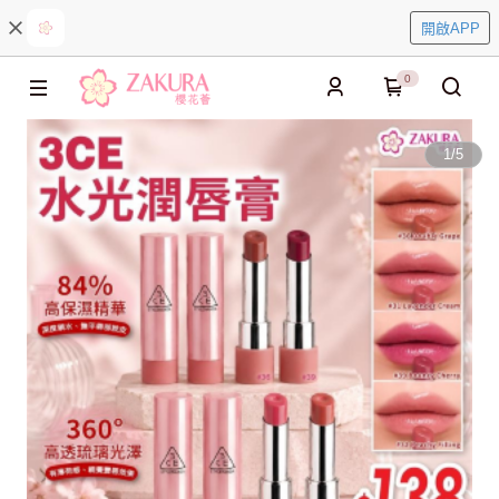
開啟APP
0
1
/
5