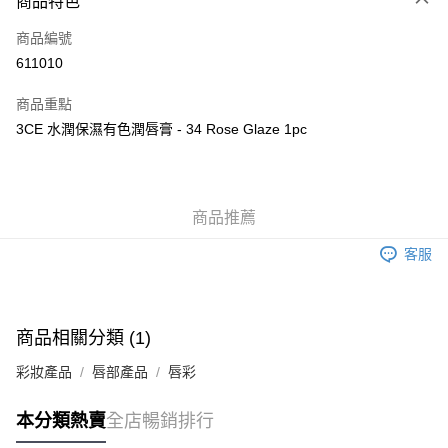
商品特色
信用卡
商品編號
Apple Pay
611010
AlipayHK
商品重點
WeChat Pay
3CE 水潤保濕有色潤唇膏 - 34 Rose Glaze 1pc
送貨方式
JD京東物流，訂單確認發貨後2-4個工作天送達
運費表
商品推薦
滿 HK$250.00 或以上免運費
客服
付款後門市自取，訂單確認後2-4個工作天到店，7天內取。逾期後
訂單作廢，並不會安排重寄
免運費
商品相關分類 (1)
彩妝產品
唇部產品
唇彩
本分類熱賣
全店暢銷排行