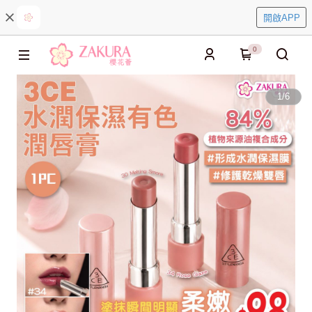
開啟APP
0
1
/
6