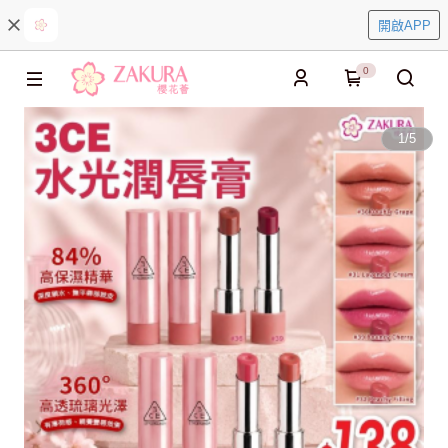
開啟APP
0
1
/
5