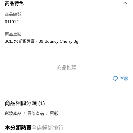
商品特色
信用卡
商品編號
Apple Pay
611012
AlipayHK
商品重點
WeChat Pay
3CE 水光潤唇膏 - 39 Bouncy Cherry 3g
送貨方式
JD京東物流，訂單確認發貨後2-4個工作天送達
運費表
商品推薦
滿 HK$250.00 或以上免運費
客服
付款後門市自取，訂單確認後2-4個工作天到店，7天內取。逾期後
訂單作廢，並不會安排重寄
免運費
商品相關分類 (1)
彩妝產品
唇部產品
唇彩
本分類熱賣
全店暢銷排行