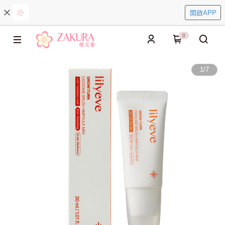
開啟APP
0
1
/
7