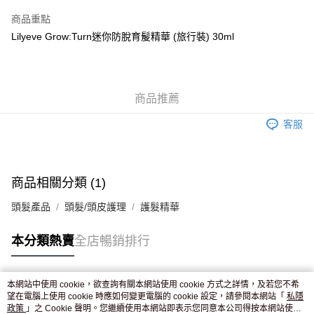
AlipayHK
商品重點
WeChat Pay
Lilyeve Grow:Turn迷你防脫育髲精華 (旅行裝) 30ml
送貨方式
JD京東物流，訂單確認發貨後2-4個工作天送達
運費表
商品推薦
滿 HK$250.00 或以上免運費
客服
付款後門市自取，訂單確認後2-4個工作天到店，7天內取。逾期後
訂單作廢，並不會安排重寄
免運費
商品相關分類 (1)
頭髮產品
頭髮/頭皮護理
護髮精華
本分類熱賣
全店暢銷排行
本網站中使用 cookie，欲查詢有關本網站使用 cookie 方式之詳情，及若您不希
熱門標籤
望在電腦上使用 cookie 時應如何變更電腦的 cookie 設定，請參閱本網站「
私隱
政策
」之 Cookie 聲明。您繼續使用本網站即表示您同意本公司得按本網站使用