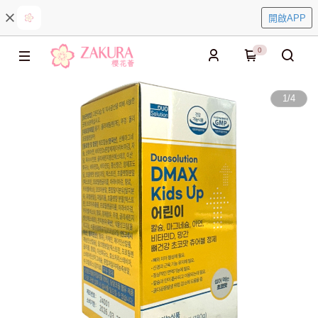
開啟APP
0
1
/
4