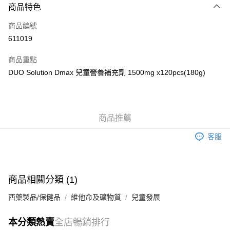
商品特色
信用卡
商品編號
Apple Pay
611019
AlipayHK
商品重點
WeChat Pay
DUO Solution Dmax 兒童營養補充劑 1500mg x120pcs(180g)
送貨方式
JD京東物流，訂單確認發貨後2-4個工作天送達
運費表
商品推薦
滿 HK$250.00 或以上免運費
客服
付款後門市自取，訂單確認後2-4個工作天到店，7天內取。逾期後
訂單作廢，並不會安排重寄
免運費
商品相關分類 (1)
西藥製品/保健品
維他命及礦物質
兒童發展
本分類熱賣
全店暢銷排行