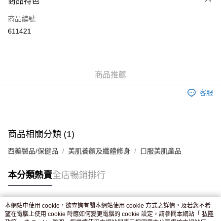
商品特色
信用卡
商品編號
Apple Pay
611421
AlipayHK
WeChat Pay
商品推薦
送貨方式
客服
JD京東物流，訂單確認發貨後2-4個工作天送達
運費表
滿 HK$250.00 或以上免運費
付款後門市自取，訂單確認後2-4個工作天到店，7天內取。逾期後
商品相關分類 (1)
訂單作廢，並不會安排重寄
西藥製品/保健品
美肌養顏及纖體修身
口服美肌產品
免運費
本分類熱賣
全店暢銷排行
本網站中使用 cookie，欲查詢有關本網站使用 cookie 方式之詳情，及若您不希
熱門標籤
望在電腦上使用 cookie 時應如何變更電腦的 cookie 設定，請參閱本網站「
私隱