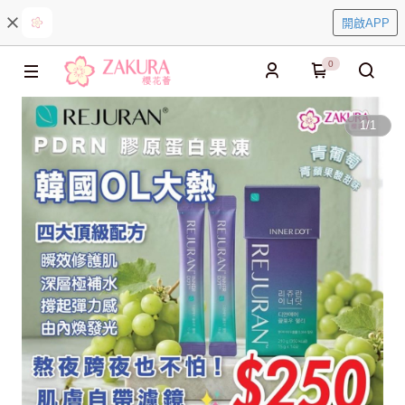
開啟APP
0
1
/
1