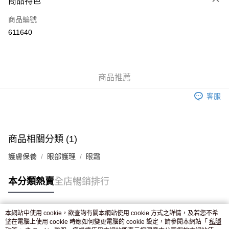
商品特色
信用卡
商品編號
Apple Pay
611640
AlipayHK
WeChat Pay
商品推薦
送貨方式
客服
JD京東物流，訂單確認發貨後2-4個工作天送達
運費表
滿 HK$250.00 或以上免運費
付款後門市自取，訂單確認後2-4個工作天到店，7天內取。逾期後
商品相關分類 (1)
訂單作廢，並不會安排重寄
護膚保養
眼部護理
眼霜
免運費
本分類熱賣
全店暢銷排行
本網站中使用 cookie，欲查詢有關本網站使用 cookie 方式之詳情，及若您不希
熱門標籤
望在電腦上使用 cookie 時應如何變更電腦的 cookie 設定，請參閱本網站「
私隱