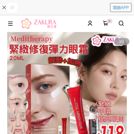
開啟APP
0
1
/
1