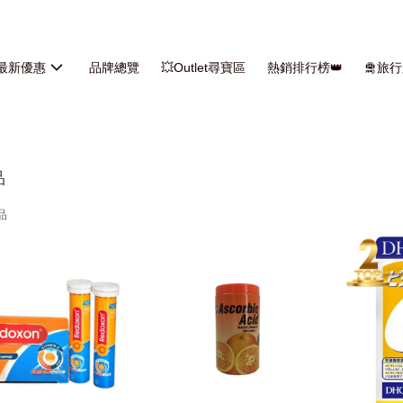
最新優惠
品牌總覽
💥Outlet尋寶區
熱銷排行榜👑
🛅旅
品
品