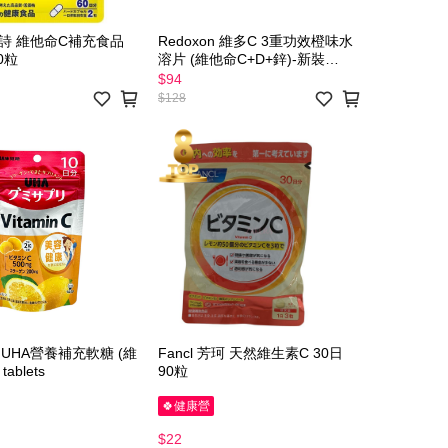
翠詩 維他命C補充食品
Redoxon 維多C 3重功效橙味水
20粒
溶片 (維他命C+D+鋅)-新裝
30tabs
$94
$128
 UHA營養補充軟糖 (維
Fancl 芳珂 天然維生素C 30日
 20 tablets
90粒
🍀健康營
$22