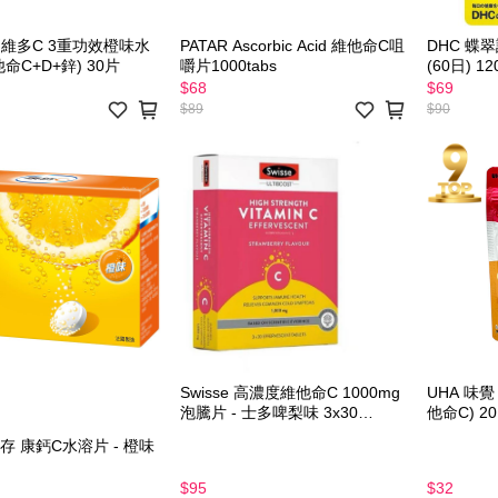
on 維多C 3重功效橙味水
PATAR Ascorbic Acid 維他命C咀
DHC 蝶
命C+D+鋅) 30片
嚼片1000tabs
(60日) 1
$68
$69
$89
$90
Swisse 高濃度維他命C 1000mg
UHA 味覺
泡騰片 - 士多啤梨味 3x30
他命C)
tablets
e佳存 康鈣C水溶片 - 橙味
$95
$32