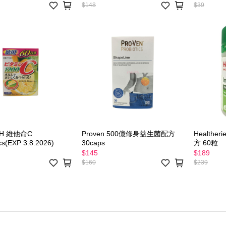
$148
$39
OH 維他命C
Proven 500億修身益生菌配方
Healthe
s(EXP 3.8.2026)
30caps
方 60粒
$145
$189
$160
$239