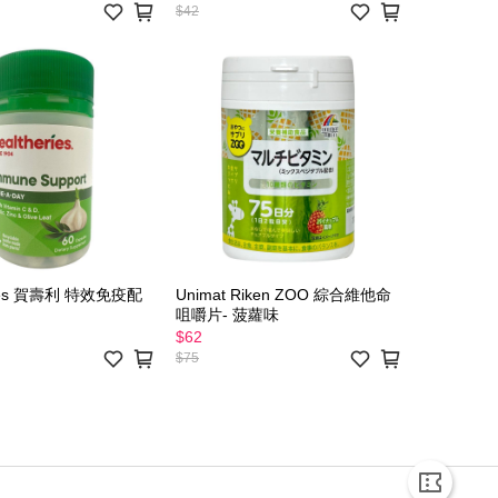
$42
ries 賀壽利 特效免疫配
Unimat Riken ZOO 綜合維他命
咀嚼片- 菠蘿味
$62
$75